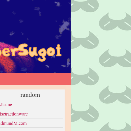
random
ltsune
isctractionware
EdmundM.com