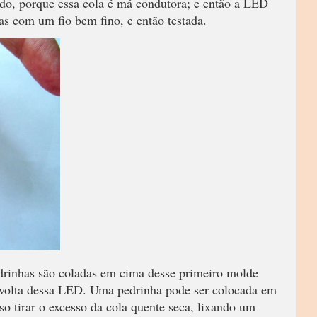
ido, porque essa cola é má condutora; e então a LED
as com um fio bem fino, e então testada.
drinhas são coladas em cima desse primeiro molde
volta dessa LED. Uma pedrinha pode ser colocada em
o tirar o excesso da cola quente seca, lixando um