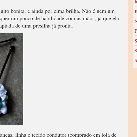
I
muito bonita, e ainda por cima brilha. Não é nem um
K
requer um pouco de habilidade com as mãos, já que ela
N
aptada de uma presilha já pronta.
P
S
S
S
ncas, linha e tecido condutor (comprado em loja de