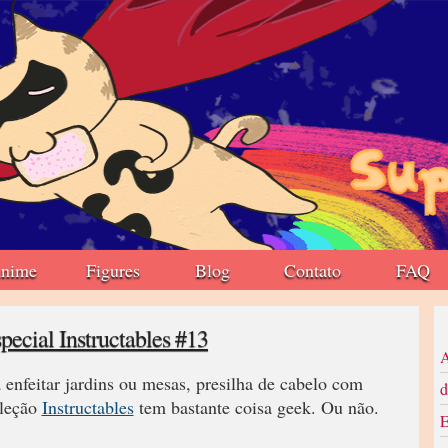
nime
Figures
Blog
Contato
FAQ
pecial Instructables #13
A
 enfeitar jardins ou mesas, presilha de cabelo com
d
eleção
Instructables
tem bastante coisa geek. Ou não.