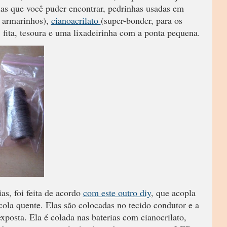
rias que você puder encontrar, pedrinhas usadas em
e armarinhos),
cianoacrilato
(super-bonder, para os
a, fita, tesoura e uma lixadeirinha com a ponta pequena.
ias, foi feita de acordo
com este outro diy
, que acopla
cola quente. Elas são colocadas no tecido condutor e a
posta. Ela é colada nas baterias com cianocrilato,