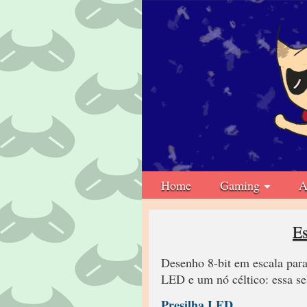
Home
Gaming
A
Es
Desenho 8-bit em escala para
LED e um nó céltico: essa s
Presilha LED