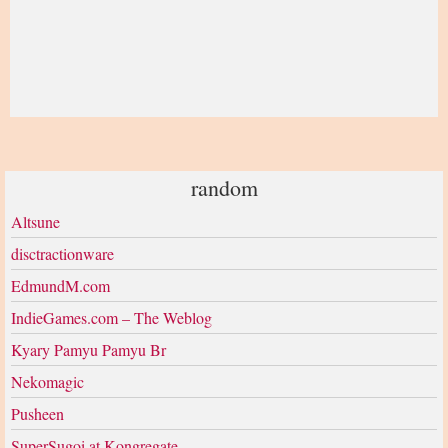
random
Altsune
disctractionware
EdmundM.com
IndieGames.com – The Weblog
Kyary Pamyu Pamyu Br
Nekomagic
Pusheen
SuperSugoi at Kongregate