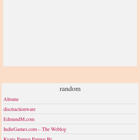
random
Altsune
disctractionware
EdmundM.com
IndieGames.com – The Weblog
Kyary Pamyu Pamyu Br