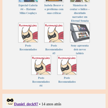
Especial Galeria
Isabela Boscov e
Maneiras de
#4 – Hatsune
o problema com
contar o lúdico –
Miku Cosplays
suas críticas
discutindo
narrador em
Eternal Sonata
Posts
Posts
Sony apresenta
Recomendados
Recomendados
dois novos
#5
tablets
Posts
Posts
Recomendados
Recomendados
#4