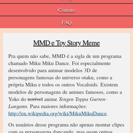
Contato
FAQ
MMD e Toy Story Meme
Pra quem não sabe, MMD é a sigla de um programa
chamado Miku Miku Dance. Foi especialmente
desenvolvido para animar modelos 3D de
personagens famosas do universo otaku, como a
própria Miku e todos os outros Vocaloids.
Existem
modelos de personagens de animes famosos, como a
Yoko do
terrível
anime
Tengen Toppa Gurren-
Langann
. Para maiores informações:
http://en.wikipedia.org/wiki/MikuMikuDance
.
Os usuários desse programa não apenas montar clipes
com as personagens dançando, mas usam outros