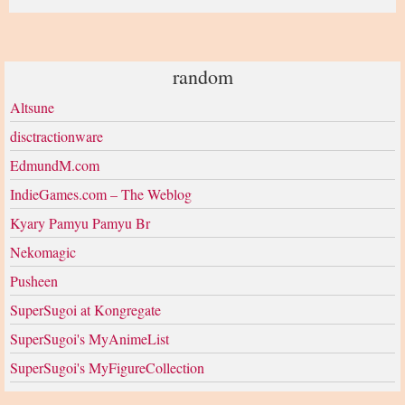
random
Altsune
disctractionware
EdmundM.com
IndieGames.com – The Weblog
Kyary Pamyu Pamyu Br
Nekomagic
Pusheen
SuperSugoi at Kongregate
SuperSugoi's MyAnimeList
SuperSugoi's MyFigureCollection